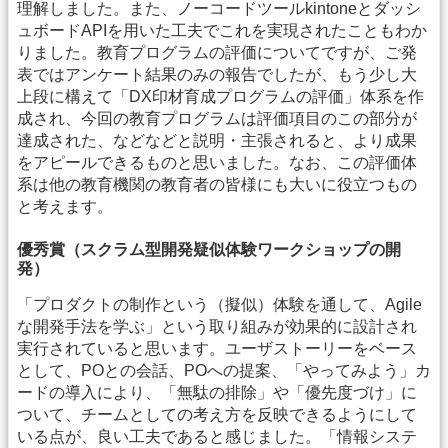
理解しました。また、ノーコードツールkintoneとダッシ
ュボードAPIを用いた工夫でこれを実現されたこともわか
りました。教育プログラムの評価についてですが、ご発
表ではアンケート結果のみの報告でしたが、もう少し大
上段に構えて「DX印材育成プログラムの評価」体系を作
成され、今回の教育プログラムは評価項目のこの部分が
達成された、などなどと説明・主張されると、より成果
をアピールできるものと思いました。なお、この評価体
系は他の教育機関の教育者の皆様にも大いに役立つもの
と考えます。
優秀賞（スクラム型開発疑似体験ワークショップの開
発）
「プロダクトの制作という（擬似）体験を通して、Agile
な開発手法を学ぶ」という取り組みが効果的に設計され
実行されていると思います。ユーザストーリーをベース
として、POとの会話、POへの提案、「やってみよう」カ
ードの導入により、「無駄の排除」や「優先度づけ」に
ついて、チームとしての考え方を反映できるようにして
いる点が、良い工夫であると感じました。「情報システ