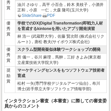
秀
油川 さゆり，高平 小百合，鈴木 美枝子，小酒井
賞
正和，小原 一仁，大森 隆司(玉川大学)
SlideShare
PDF
優
学校でのDX(Digital Transformation)即戦力人材
秀
を育成するkintoneを用いたアプリ開発演習
賞
林 浩一 (武蔵野大学)，佐藤 賢次郎 (株式会社リク
ルート)，唐松 教夫(サイボウズ株式会社)
優
スクラム型開発疑似体験ワークショップの開発
秀
所 儀一，谷川 麻理，馬翀，三好 きよみ(東京都
賞
立産業技術大学院大学)
奨
マーケティングセンスをもつソフトウェア技術者
励
育成
賞
松村 一矢(専門学校デジタルアーツ仙台)，布川
博士(岩手県立大学ソフトウェア情報学部)
インタラクション審査（本審査）に際しての審査委
員からのコメント