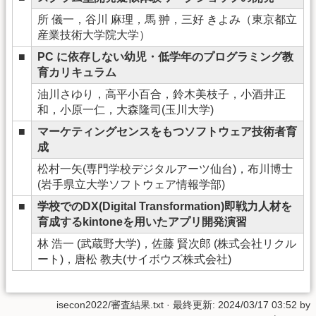
所 儀一，谷川 麻理，馬 翀，三好 きよみ（東京都立
産業技術大学院大学）
■
PC に依存しない幼児・低学年のプログラミング教
育カリキュラム
油川さゆり，高平小百合，鈴木美枝子，小酒井正
和，小原一仁，大森隆司(玉川大学)
■
マーケティングセンスをもつソフトウェア技術者育
成
松村一矢(専門学校デジタルアーツ仙台)，布川博士
(岩手県立大学ソフトウェア情報学部)
■
学校でのDX(Digital Transformation)即戦力人材を
育成するkintoneを用いたアプリ開発演習
林 浩一 (武蔵野大学)，佐藤 賢次郎 (株式会社リクル
ート)，唐松 教夫(サイボウズ株式会社)
isecon2022/審査結果.txt
· 最終更新: 2024/03/17 03:52 by