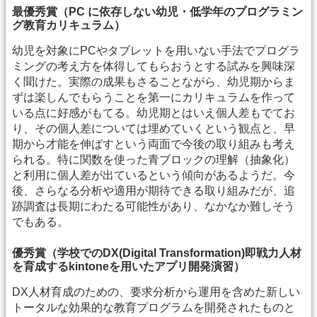
最優秀賞（PC に依存しない幼児・低学年のプログラミン
グ教育カリキュラム）
幼児を対象にPCやタブレットを用いない手法でプログラ
ミングの考え方を体得してもらおうとする試みを興味深
く聞けた。実際の成果もさることながら、幼児期からま
ずは楽しんでもらうことを第一にカリキュラムを作って
いる点に好感がもてる。幼児期とはいえ個人差もでてお
り、その個人差については埋めていくという観点と、早
期から才能を伸ばすという両面で今後の取り組みも考え
られる。特に関数を使った青ブロックの理解（抽象化）
と利用に個人差が出ているという傾向があるようだ。今
後、さらなる分析や適用が期待できる取り組みだが、追
跡調査は長期にわたる可能性があり、なかなか難しそう
でもある。
優秀賞（学校でのDX(Digital Transformation)即戦力人材
を育成するkintoneを用いたアプリ開発演習）
DX人材育成のための、要求分析から運用を含めた新しい
トータルな効果的な教育プログラムを開発されたものと