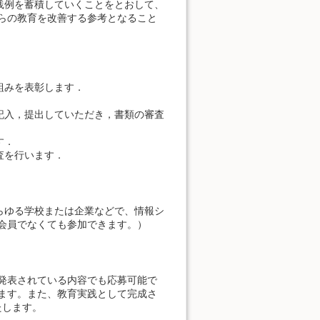
践例を蓄積していくことをとおして、
自らの教育を改善する参考となること
組みを表彰します．
記入，提出していただき，書類の審査
す．
査を行います．
らゆる学校または企業などで、情報シ
会員でなくても参加できます。）
発表されている内容でも応募可能で
ます。また、教育実践として完成さ
迎いたします。