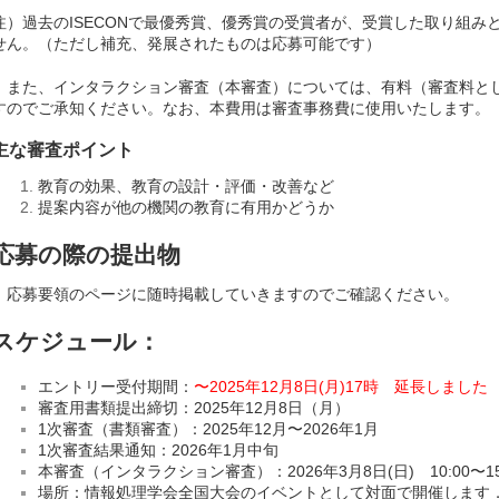
注）過去のISECONで最優秀賞、優秀賞の受賞者が、受賞した取り組み
せん。（ただし補充、発展されたものは応募可能です）
また、インタラクション審査（本審査）については、有料（審査料として
すのでご承知ください。なお、本費用は審査事務費に使用いたします。
主な審査ポイント
教育の効果、教育の設計・評価・改善など
提案内容が他の機関の教育に有用かどうか
応募の際の提出物
応募要領のページに随時掲載していきますのでご確認ください。
スケジュール：
エントリー受付期間：
〜2025年12月8日(月)17時 延長しました
審査用書類提出締切：2025年12月8日（月）
1次審査（書類審査）：2025年12月〜2026年1月
1次審査結果通知：2026年1月中旬
本審査（インタラクション審査）：2026年3月8日(日) 10:00〜15
場所：情報処理学会全国大会のイベントとして対面で開催します