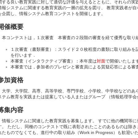
関する良い教育実践に対して適切な評価を与えるとともに、それらの実
情報システムに関連する教育実践の一層の拡充を図り、 教育実践者が
を企図し、情報システム教育コンテストを開催します。
開催概要
本コンテストは，１次審査 本審査の２段階の審査を経て優秀な取り
１次審査（書類審査）：スライド２０枚程度の書類に取り組みを
を行います．
本審査（インタラクティブ審査）：本年度は
対面
で開催いたしま
本審査では，参加者のプレゼンと審査員による質疑応答による審
参加資格
大学、大学院、高専、高等学校、専門学校、小学校、中学校などのあ
ステム教育を実践または提案している人またはグループ （情報処理学会
募集内容
情報システムに関連した教育実践を募集します。 すでに他の機関等に
す。 ただし、同種のコンテストで既に表彰されたことのあるものは除き
れたものでなくても、進行中の取り組み（Work in Progress）も歓