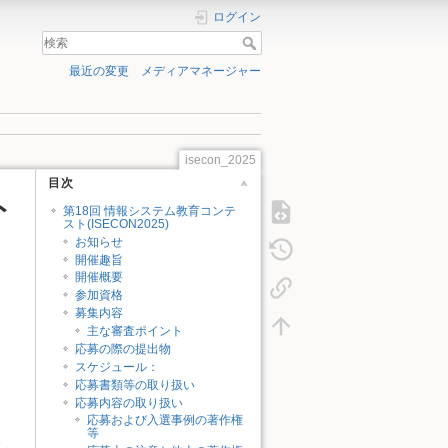
ログイン
最近の変更
メディアマネージャー
isecon_2025
目次
ト
第18回 情報システム教育コンテ
スト(ISECON2025)
お知らせ
開催趣旨
開催概要
参加資格
募集内容
主な審査ポイント
応募の際の提出物
スケジュール：
応募書類等の取り扱い
応募内容の取り扱い
応募および入選事例の著作権
等