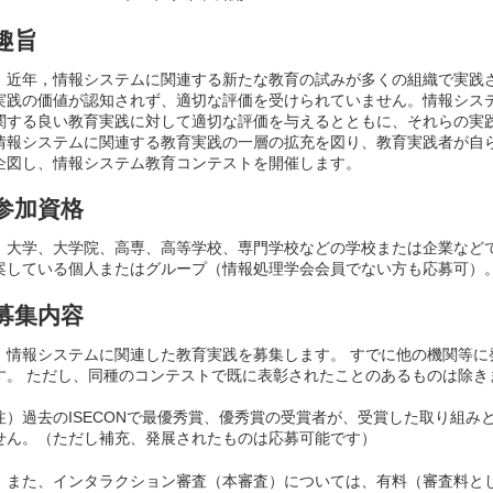
趣旨
近年，情報システムに関連する新たな教育の試みが多くの組織で実践
実践の価値が認知されず、適切な評価を受けられていません。情報シス
関する良い教育実践に対して適切な評価を与えるとともに、それらの実
情報システムに関連する教育実践の一層の拡充を図り、教育実践者が自
企図し、情報システム教育コンテストを開催します。
参加資格
大学、大学院、高専、高等学校、専門学校などの学校または企業など
案している個人またはグループ（情報処理学会会員でない方も応募可）
募集内容
情報システムに関連した教育実践を募集します。 すでに他の機関等に
す。 ただし、同種のコンテストで既に表彰されたことのあるものは除き
注）過去のISECONで最優秀賞、優秀賞の受賞者が、受賞した取り組み
せん。（ただし補充、発展されたものは応募可能です）
また、インタラクション審査（本審査）については、有料（審査料として