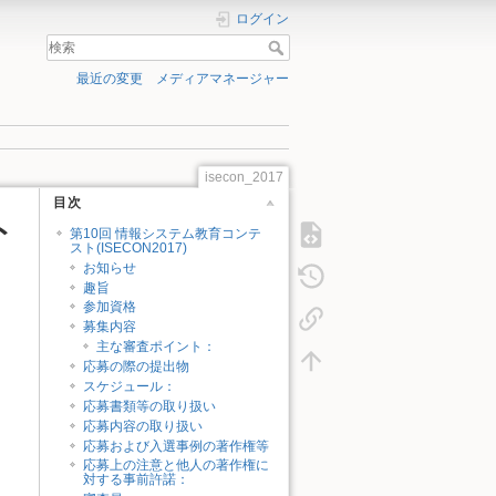
ログイン
最近の変更
メディアマネージャー
isecon_2017
目次
ト
第10回 情報システム教育コンテ
スト(ISECON2017)
お知らせ
趣旨
参加資格
募集内容
主な審査ポイント：
応募の際の提出物
スケジュール：
応募書類等の取り扱い
応募内容の取り扱い
応募および入選事例の著作権等
応募上の注意と他人の著作権に
対する事前許諾：