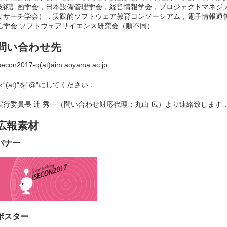
技術計画学会，日本設備管理学会，経営情報学会，プロジェクトマネジ
リサーチ学会），実践的ソフトウェア教育コンソーシアム，電子情報通信
信学会 ソフトウェアサイエンス研究会（順不同）
問い合わせ先
secon2017-q(at)aim.aoyama.ac.jp
※“(at)“を”@“にしてください．
実行委員長 辻 秀一（問い合わせ対応代理：丸山 広）より連絡致します
広報素材
バナー
ポスター