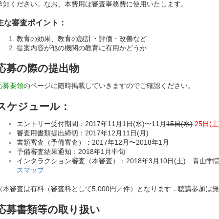
承知ください。なお、本費用は審査事務費に使用いたします。
主な審査ポイント：
教育の効果、教育の設計・評価・改善など
提案内容が他の機関の教育に有用かどうか
応募の際の提出物
応募要領
のページに随時掲載していきますのでご確認ください。
スケジュール：
エントリー受付期間：2017年11月1日(水)〜11月
15日(水)
25日(土
審査用書類提出締切：2017年12月11日(月)
書類審査（予備審査）：2017年12月〜2018年1月
予備審査結果通知：2018年1月中旬
インタラクション審査（本審査）：2018年3月10日(土) 青山
スマップ
（本審査は有料（審査料として5,000円／件）となります．聴講参加は
応募書類等の取り扱い