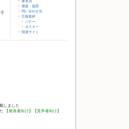
審査員
後援・協賛
問い合わせ先
靖子
広報素材
バナー
ポスター
関連サイト
載しました
した
【発表者向け】
【見学者向け】