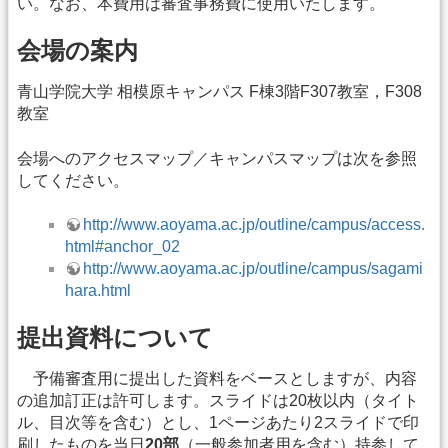
い。なお、本費用は審査事務費に使用いたします。
会場の案内
青山学院大学 相模原キャンパス F棟3階F307教室，F308
教室
会場へのアクセスマップ／キャンパスマップは次を参照
してください。
http://www.aoyama.ac.jp/outline/campus/access.
html#anchor_02
http://www.aoyama.ac.jp/outline/campus/sagami
hara.html
提出資料について
予備審査用に提出した資料をベースとしますが、内容
の追加訂正は許可します。スライドは20枚以内（タイト
ル、目次等を含む）とし、1ページあたり2スライドで印
刷したものを当日
20部
（一般参加者用を含む）持参して